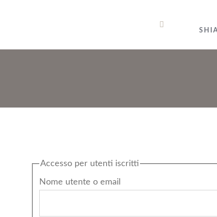
Salta
al
SHI
contenuto
Accesso per utenti iscritti
Nome utente o email